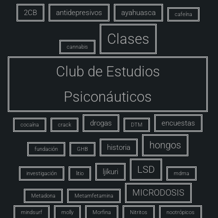
2CB
antidepresivos
ayahuasca
cafeína
Clases
cannabis
Club de Estudios
Psiconáuticos
drogas
encuestas
cocaína
crack
DTM
hongos
historia
fundación
GHB
LSD
ljíkuri
investigación
litio
mdma
MICRODOSIS
Metadona
Metamfetamina
mindsurf
molly
Morfina
Nitritos
nootrópicos