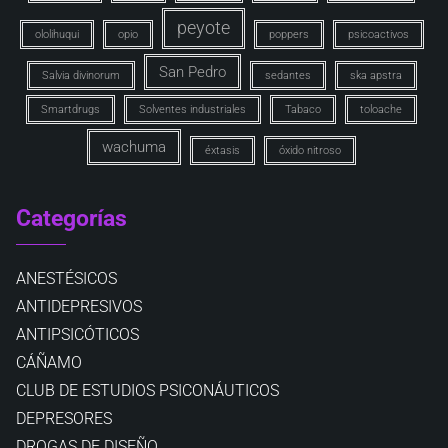
peyote
ololihuqui
opio
poppers
psicoactivos
San Pedro
Salvia divinorum
sedantes
ska apstra
Smartdrugs
Solventes industriales
Tabaco
toloache
wachuma
éxtasis
óxido nitroso
Categorías
ANESTÉSICOS
ANTIDEPRESIVOS
ANTIPSICÓTICOS
CÁÑAMO
CLUB DE ESTUDIOS PSICONÁUTICOS
DEPRESORES
DROGAS DE DISEÑO