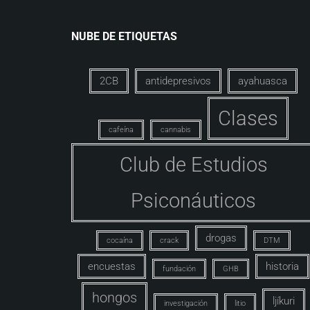
NUBE DE ETIQUETAS
2CB
antidepresivos
ayahuasca
Clases
cafeína
cannabis
Club de Estudios
Psiconáuticos
drogas
cocaína
crack
DTM
encuestas
historia
fundación
GHB
hongos
ljíkuri
investigación
litio