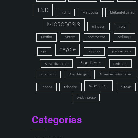
LSD
mdma
Metadona
Metamfetamina
MICRODOSIS
mindsurf
molly
Morfina
Nitritos
nootrópicos
ololihuqui
peyote
opio
poppers
psicoactivos
San Pedro
Salvia divinorum
sedantes
ska apstra
Smartdrugs
Solventes industriales
wachuma
Tabaco
toloache
éxtasis
óxido nitroso
Categorías