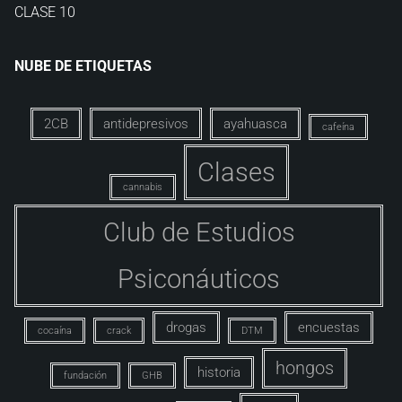
CLASE 10
NUBE DE ETIQUETAS
2CB
antidepresivos
ayahuasca
cafeína
Clases
cannabis
Club de Estudios
Psiconáuticos
drogas
encuestas
cocaína
crack
DTM
hongos
historia
fundación
GHB