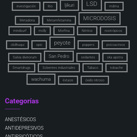
LSD
ljíkuri
investigación
litio
mdma
MICRODOSIS
Metadona
Metamfetamina
mindsurf
molly
Morfina
Nitritos
nootrópicos
peyote
ololihuqui
opio
poppers
psicoactivos
San Pedro
Salvia divinorum
sedantes
ska apstra
Smartdrugs
Solventes industriales
Tabaco
toloache
wachuma
éxtasis
óxido nitroso
Categorías
ANESTÉSICOS
ANTIDEPRESIVOS
ANTIPSICÓTICOS