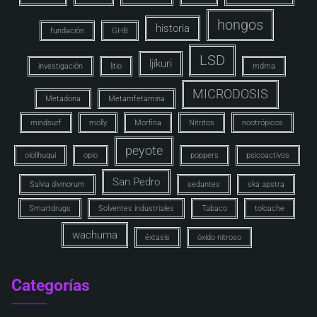
hongos
historia
fundación
GHB
LSD
ljíkuri
investigación
litio
mdma
MICRODOSIS
Metadona
Metamfetamina
mindsurf
molly
Morfina
Nitritos
nootrópicos
peyote
ololihuqui
opio
poppers
psicoactivos
San Pedro
Salvia divinorum
sedantes
ska apstra
Smartdrugs
Solventes industriales
Tabaco
toloache
wachuma
éxtasis
óxido nitroso
Categorías