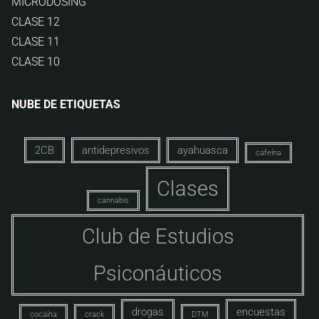
MICRODOSING
CLASE 12
CLASE 11
CLASE 10
NUBE DE ETIQUETAS
2CB
antidepresivos
ayahuasca
cafeína
Clases
cannabis
Club de Estudios
Psiconáuticos
drogas
encuestas
cocaína
crack
DTM