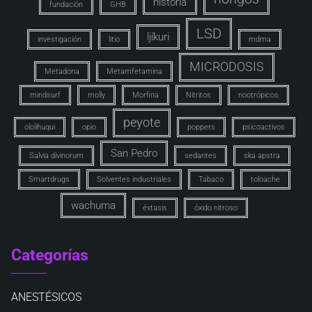
historia
fundación
GHB
LSD
ljíkuri
investigación
litio
mdma
MICRODOSIS
Metadona
Metamfetamina
mindsurf
molly
Morfina
Nitritos
nootrópicos
peyote
ololihuqui
opio
poppers
psicoactivos
San Pedro
Salvia divinorum
sedantes
ska apstra
Smartdrugs
Solventes industriales
Tabaco
toloache
wachuma
éxtasis
óxido nitroso
Categorías
ANESTÉSICOS