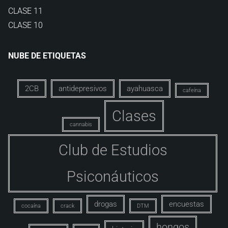
CLASE 11
CLASE 10
NUBE DE ETIQUETAS
2CB
antidepresivos
ayahuasca
cafeína
Clases
cannabis
Club de Estudios
Psiconáuticos
drogas
encuestas
cocaína
crack
DTM
hongos